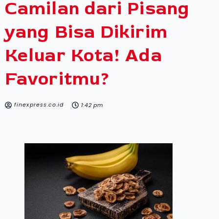
Camilan dari Pisang
yang Bisa Dikirim
Keluar Kota! Ada
Favoritmu?
finexpress.co.id
1:42 pm